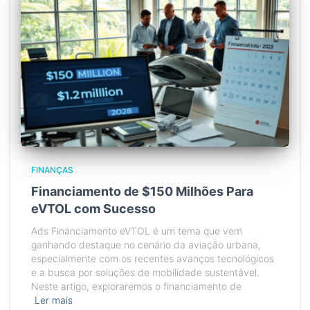
FINANÇAS
Financiamento de $150 Milhões Para
eVTOL com Sucesso
Ads Financiamento eVTOL é um tema que vem
ganhando destaque no cenário da aviação urbana,
especialmente com os recentes avanços tecnológicos
e a busca por soluções de mobilidade sustentável.
Neste artigo, exploraremos o financiamento de
Ler mais