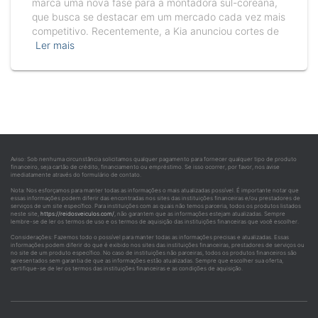
marca uma nova fase para a montadora sul-coreana,
que busca se destacar em um mercado cada vez mais
competitivo. Recentemente, a Kia anunciou cortes de
Ler mais
Aviso: Sob nenhuma circunstância solicitamos qualquer pagamento para fornecer qualquer tipo de produto
financeiro, seja cartão de crédito, financiamento ou empréstimo. Se isso ocorrer, por favor, nos avise
imediatamente através do formulário de contato.
Nota: Nos esforçamos para manter todas as informações o mais atualizadas possível. É importante notar que
essas informações podem diferir das encontradas nos sites das instituições financeiras e/ou prestadores de
serviços de um site específico. Para instituições com as quais não temos parceria, todos os produtos listados
neste site,
https://reidosveiculos.com/
, não garantem que as informações estejam atualizadas. Sempre
lembre-se de ler os termos de uso e os termos de aquisição das instituições financeiras que você escolher.
Considerações: Fazemos todo o possível para manter todas as informações precisas e atualizadas. Essas
informações podem diferir do que é exibido nos sites das instituições financeiras, prestadores de serviços ou
no site de um produto específico. No caso de instituições não parceiras, todos os produtos financeiros são
apresentados sem garantia de que as informações estão atualizadas. Sempre que escolher sua oferta,
certifique-se de ler os termos das instituições financeiras e as condições de aquisição.