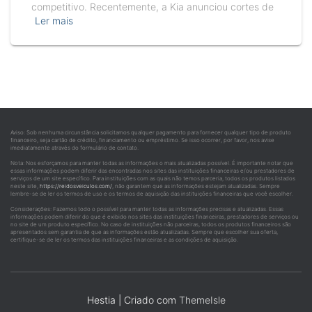
competitivo. Recentemente, a Kia anunciou cortes de
Ler mais
Aviso: Sob nenhuma circunstância solicitamos qualquer pagamento para fornecer qualquer tipo de produto
financeiro, seja cartão de crédito, financiamento ou empréstimo. Se isso ocorrer, por favor, nos avise
imediatamente através do formulário de contato.
Nota: Nos esforçamos para manter todas as informações o mais atualizadas possível. É importante notar que
essas informações podem diferir das encontradas nos sites das instituições financeiras e/ou prestadores de
serviços de um site específico. Para instituições com as quais não temos parceria, todos os produtos listados
neste site,
https://reidosveiculos.com/
, não garantem que as informações estejam atualizadas. Sempre
lembre-se de ler os termos de uso e os termos de aquisição das instituições financeiras que você escolher.
Considerações: Fazemos todo o possível para manter todas as informações precisas e atualizadas. Essas
informações podem diferir do que é exibido nos sites das instituições financeiras, prestadores de serviços ou
no site de um produto específico. No caso de instituições não parceiras, todos os produtos financeiros são
apresentados sem garantia de que as informações estão atualizadas. Sempre que escolher sua oferta,
certifique-se de ler os termos das instituições financeiras e as condições de aquisição.
Hestia | Criado com
ThemeIsle