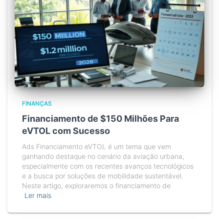
FINANÇAS
Financiamento de $150 Milhões Para
eVTOL com Sucesso
Ads Financiamento eVTOL é um tema que vem
ganhando destaque no cenário da aviação urbana,
especialmente com os recentes avanços tecnológicos
e a busca por soluções de mobilidade sustentável.
Neste artigo, exploraremos o financiamento de
Ler mais