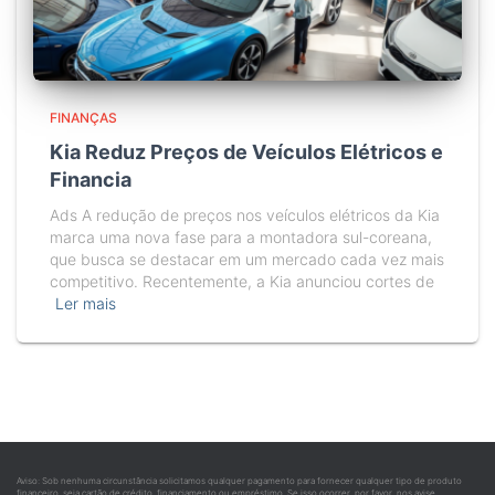
FINANÇAS
Kia Reduz Preços de Veículos Elétricos e
Financia
Ads A redução de preços nos veículos elétricos da Kia
marca uma nova fase para a montadora sul-coreana,
que busca se destacar em um mercado cada vez mais
competitivo. Recentemente, a Kia anunciou cortes de
Ler mais
Aviso: Sob nenhuma circunstância solicitamos qualquer pagamento para fornecer qualquer tipo de produto
financeiro, seja cartão de crédito, financiamento ou empréstimo. Se isso ocorrer, por favor, nos avise