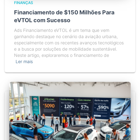
FINANÇAS
Financiamento de $150 Milhões Para
eVTOL com Sucesso
Ads Financiamento eVTOL é um tema que vem
ganhando destaque no cenário da aviação urbana,
especialmente com os recentes avanços tecnológicos
e a busca por soluções de mobilidade sustentável.
Neste artigo, exploraremos o financiamento de
Ler mais