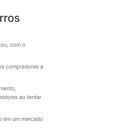
rros
cou, com o
tos compradores a
amento,
midores ao tentar
ito em um mercado