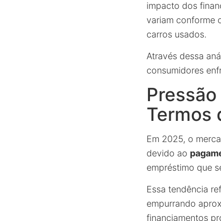
impacto dos finan
variam conforme o
carros usados.
Através dessa aná
consumidores enf
Pressão
Termos 
Em 2025, o mercad
devido ao
pagame
empréstimo que se
Essa tendência re
empurrando apro
financiamentos p