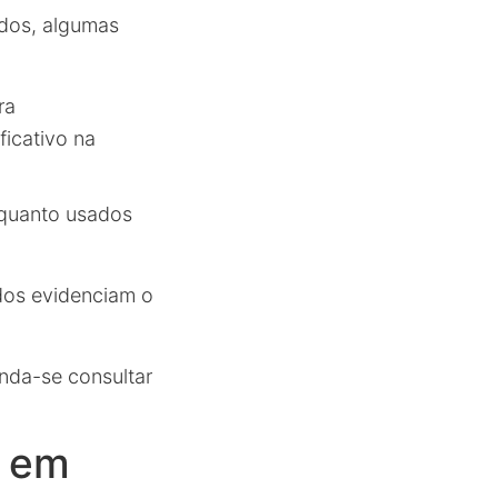
ados, algumas
ra
ficativo na
 quanto usados
dos evidenciam o
nda-se consultar
s em