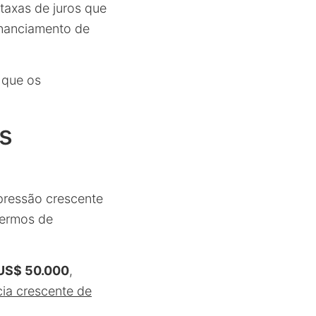
taxas de juros que
inanciamento de
 que os
s
pressão crescente
termos de
US$ 50.000
,
ia crescente de