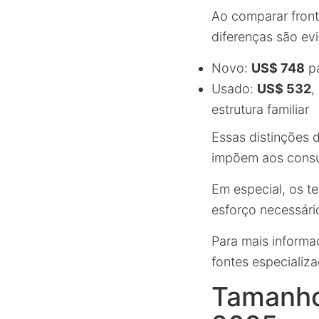
Ao comparar front
diferenças são ev
Novo:
US$ 748
pa
Usado:
US$ 532
,
estrutura familiar
Essas distinções 
impõem aos cons
Em especial, os t
esforço necessári
Para mais inform
fontes especiali
Tamanho