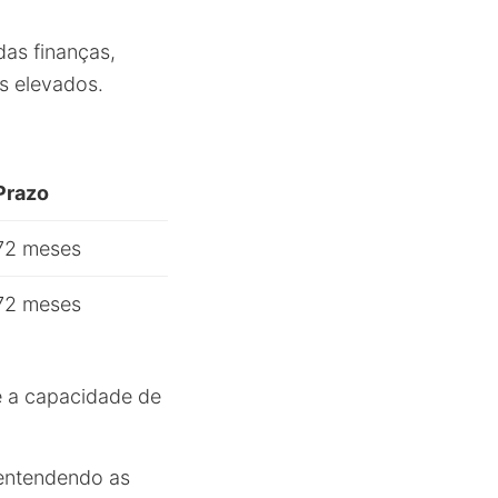
das finanças,
s elevados.
Prazo
72 meses
72 meses
e a capacidade de
 entendendo as