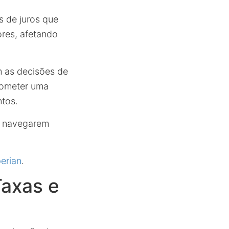
s de juros que
ores, afetando
 as decisões de
rometer uma
ntos.
 a navegarem
perian
.
Taxas e