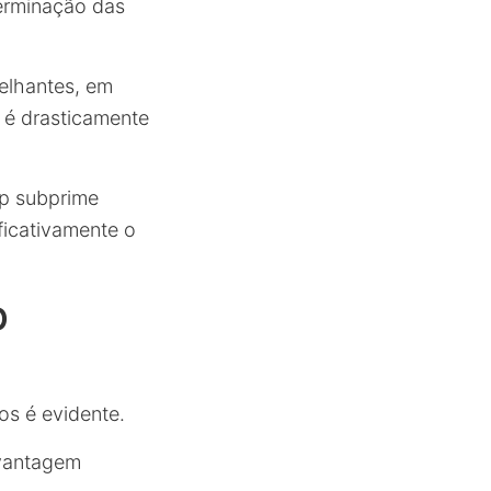
terminação das
elhantes, em
s é drasticamente
ep subprime
ficativamente o
p
os é evidente.
vantagem