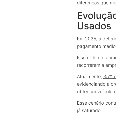
diferenças que mo
Evoluçã
Usados
Em 2025, a deteri
pagamento médio
Isso reflete o au
recorrerem a empr
Atualmente,
35% d
evidenciando a cr
obter um veículo
Esse cenário cont
já saturado.