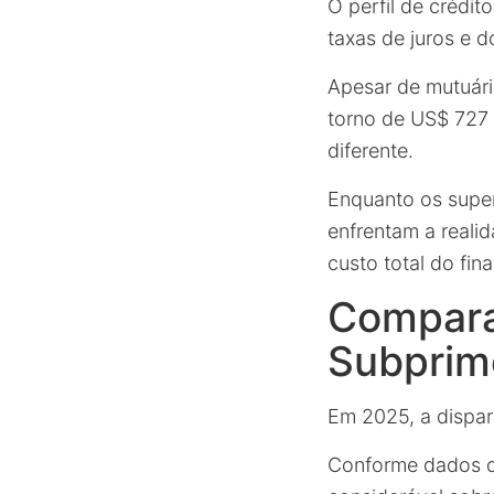
O perfil de crédi
taxas de juros e
Apesar de mutuár
torno de US$ 727 
diferente.
Enquanto os super
enfrentam a realid
custo total do fin
Compara
Subprim
Em 2025, a dispari
Conforme dados d