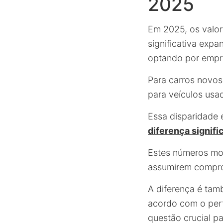
2025
Em 2025, os valo
significativa exp
optando por empré
Para carros novo
para veículos us
Essa disparidade 
diferença signifi
Estes números mo
assumirem compro
A diferença é tam
acordo com o perf
questão crucial p