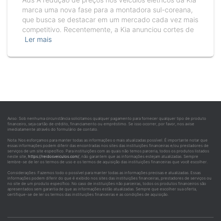
marca uma nova fase para a montadora sul-coreana,
que busca se destacar em um mercado cada vez mais
competitivo. Recentemente, a Kia anunciou cortes de
Ler mais
Aviso: Sob nenhuma circunstância solicitamos qualquer pagamento para fornecer qualquer tipo de produto
financeiro, seja cartão de crédito, financiamento ou empréstimo. Se isso ocorrer, por favor, nos avise
imediatamente através do formulário de contato.
Nota: Nos esforçamos para manter todas as informações o mais atualizadas possível. É importante notar que
essas informações podem diferir das encontradas nos sites das instituições financeiras e/ou prestadores de
serviços de um site específico. Para instituições com as quais não temos parceria, todos os produtos listados
neste site,
https://reidosveiculos.com/
, não garantem que as informações estejam atualizadas. Sempre
lembre-se de ler os termos de uso e os termos de aquisição das instituições financeiras que você escolher.
Considerações: Fazemos todo o possível para manter todas as informações precisas e atualizadas. Essas
informações podem diferir do que é exibido nos sites das instituições financeiras, prestadores de serviços ou
no site de um produto específico. No caso de instituições não parceiras, todos os produtos financeiros são
apresentados sem garantia de que as informações estão atualizadas. Sempre que escolher sua oferta,
certifique-se de ler os termos das instituições financeiras e as condições de aquisição.