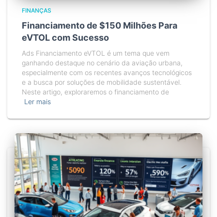
FINANÇAS
Financiamento de $150 Milhões Para
eVTOL com Sucesso
Ads Financiamento eVTOL é um tema que vem
ganhando destaque no cenário da aviação urbana,
especialmente com os recentes avanços tecnológicos
e a busca por soluções de mobilidade sustentável.
Neste artigo, exploraremos o financiamento de
Ler mais