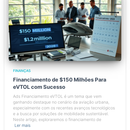
FINANÇAS
Financiamento de $150 Milhões Para
eVTOL com Sucesso
Ads Financiamento eVTOL é um tema que vem
ganhando destaque no cenário da aviação urbana,
especialmente com os recentes avanços tecnológicos
e a busca por soluções de mobilidade sustentável.
Neste artigo, exploraremos o financiamento de
Ler mais