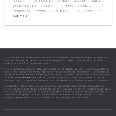
marca uma nova fase para a montadora sul-coreana,
que busca se destacar em um mercado cada vez mais
competitivo. Recentemente, a Kia anunciou cortes de
Ler mais
Aviso: Sob nenhuma circunstância solicitamos qualquer pagamento para fornecer qualquer tipo de produto
financeiro, seja cartão de crédito, financiamento ou empréstimo. Se isso ocorrer, por favor, nos avise
imediatamente através do formulário de contato.
Nota: Nos esforçamos para manter todas as informações o mais atualizadas possível. É importante notar que
essas informações podem diferir das encontradas nos sites das instituições financeiras e/ou prestadores de
serviços de um site específico. Para instituições com as quais não temos parceria, todos os produtos listados
neste site,
https://reidosveiculos.com/
, não garantem que as informações estejam atualizadas. Sempre
lembre-se de ler os termos de uso e os termos de aquisição das instituições financeiras que você escolher.
Considerações: Fazemos todo o possível para manter todas as informações precisas e atualizadas. Essas
informações podem diferir do que é exibido nos sites das instituições financeiras, prestadores de serviços ou
no site de um produto específico. No caso de instituições não parceiras, todos os produtos financeiros são
apresentados sem garantia de que as informações estão atualizadas. Sempre que escolher sua oferta,
certifique-se de ler os termos das instituições financeiras e as condições de aquisição.