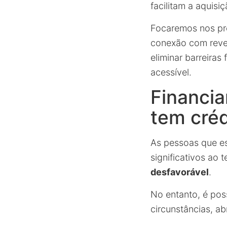
facilitam a aquis
Focaremos nos pro
conexão com reven
eliminar barreiras
acessível.
Financi
tem créd
As pessoas que e
significativos ao 
desfavorável
.
No entanto, é pos
circunstâncias, a