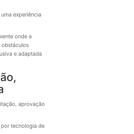
 uma experiência
biente onde a
 obstáculos
lusiva e adaptada
ção,
a
citação, aprovação
por tecnologia de