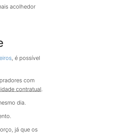
mais acolhedor
e
eiros
, é possível
mpradores com
ilidade contratual
.
mesmo dia.
ento.
orço, já que os