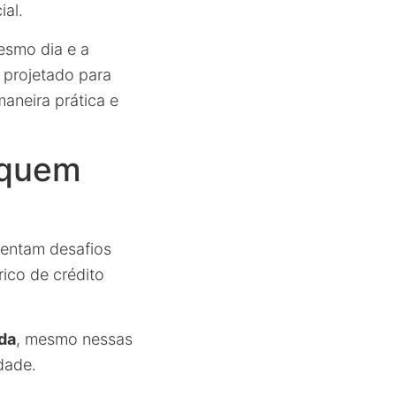
ial.
esmo dia e a
 projetado para
maneira prática e
 quem
entam desafios
rico de crédito
da
, mesmo nessas
dade.