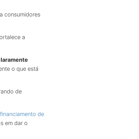
ra consumidores
ortalece a
claramente
ente o que está
erando de
financiamento de
os em dar o