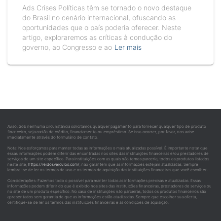
Ads Crises Políticas têm se tornado o novo destaque
do Brasil no cenário internacional, ofuscando as
oportunidades que o país poderia oferecer. Neste
artigo, exploraremos as críticas à condução do
governo, ao Congresso e ao
Ler mais
Aviso: Sob nenhuma circunstância solicitamos qualquer pagamento para fornecer qualquer tipo de produto
financeiro, seja cartão de crédito, financiamento ou empréstimo. Se isso ocorrer, por favor, nos avise
imediatamente através do formulário de contato.
Nota: Nos esforçamos para manter todas as informações o mais atualizadas possível. É importante notar que
essas informações podem diferir das encontradas nos sites das instituições financeiras e/ou prestadores de
serviços de um site específico. Para instituições com as quais não temos parceria, todos os produtos listados
neste site,
https://reidosveiculos.com/
, não garantem que as informações estejam atualizadas. Sempre
lembre-se de ler os termos de uso e os termos de aquisição das instituições financeiras que você escolher.
Considerações: Fazemos todo o possível para manter todas as informações precisas e atualizadas. Essas
informações podem diferir do que é exibido nos sites das instituições financeiras, prestadores de serviços ou
no site de um produto específico. No caso de instituições não parceiras, todos os produtos financeiros são
apresentados sem garantia de que as informações estão atualizadas. Sempre que escolher sua oferta,
certifique-se de ler os termos das instituições financeiras e as condições de aquisição.