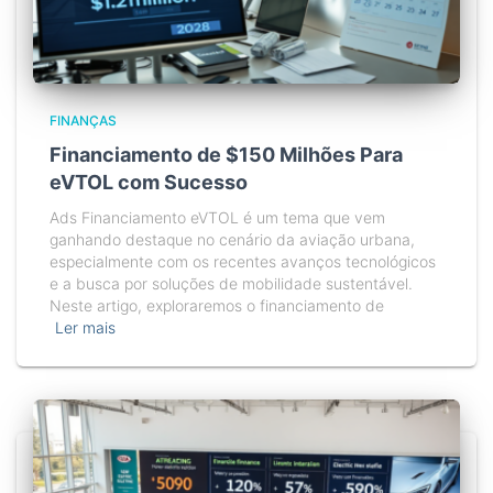
FINANÇAS
Financiamento de $150 Milhões Para
eVTOL com Sucesso
Ads Financiamento eVTOL é um tema que vem
ganhando destaque no cenário da aviação urbana,
especialmente com os recentes avanços tecnológicos
e a busca por soluções de mobilidade sustentável.
Neste artigo, exploraremos o financiamento de
Ler mais