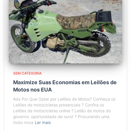
SEM CATEGORIA
Maximize Suas Economias em Leilões de
Motos nos EUA
Ads Por Que Optar por Leilões de Motos? Conheça os
Leilões de motocicletas presenciais ? Confira os
Leilões de motocicletas online ? Leilão de motos do
governo: oportunidade de ouro! ? Procurando uma
moto nova
Ler mais