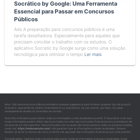
Socrático by Google: Uma Ferramenta
Essencial para Passar em Concursos
Públicos
Ads A preparação para concursos públicos é uma
tarefa desafiadora. Especialmente para aqueles que
precisam conciliar o trabalho com os estudos. O
aplicativo Socratic by Google surge como uma solução
tecnológica para otimizar o tempo
Ler mais
Aviso: Sob nenhuma circunstância solicitamos qualquer pagamento para fornecer qualquer tipo de produto
financeiro, seja cartão de crédito, financiamento ou empréstimo. Se isso ocorrer, por favor, nos avise
imediatamente através do formulário de contato.
Nota: Nos esforçamos para manter todas as informações o mais atualizadas possível. É importante notar que
essas informações podem diferir das encontradas nos sites das instituições financeiras e/ou prestadores de
serviços de um site específico. Para instituições com as quais não temos parceria, todos os produtos listados
neste site,
https://reidosveiculos.com/
, não garantem que as informações estejam atualizadas. Sempre
lembre-se de ler os termos de uso e os termos de aquisição das instituições financeiras que você escolher.
Considerações: Fazemos todo o possível para manter todas as informações precisas e atualizadas. Essas