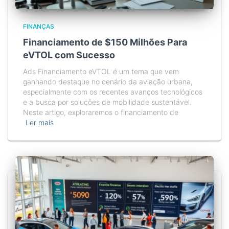
FINANÇAS
Financiamento de $150 Milhões Para
eVTOL com Sucesso
Ads Financiamento eVTOL é um tema que vem
ganhando destaque no cenário da aviação urbana,
especialmente com os recentes avanços tecnológicos
e a busca por soluções de mobilidade sustentável.
Neste artigo, exploraremos o financiamento de
Ler mais