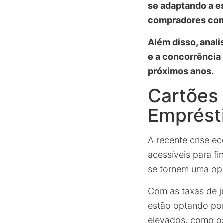
se adaptando a e
compradores com 
Além disso, anal
e a concorrência
próximos anos.
Cartões 
Emprést
A recente crise e
acessíveis para fi
se tornem uma opç
Com as taxas de j
estão optando por 
elevados, como o