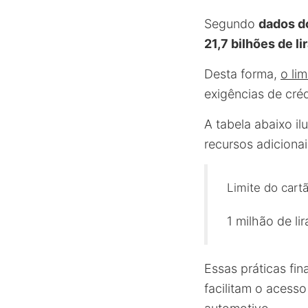
Segundo
dados d
21,7 bilhões de li
Desta forma,
o li
exigências de créd
A tabela abaixo il
recursos adicionai
Limite do cart
1 milhão de lir
Essas práticas fi
facilitam o acess