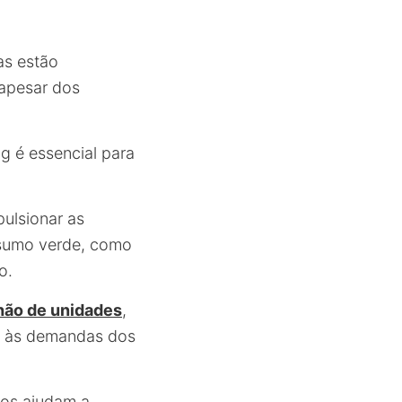
as estão
 apesar dos
g é essencial para
ulsionar as
nsumo verde, como
o.
lhão de unidades
,
as às demandas dos
nos ajudam a