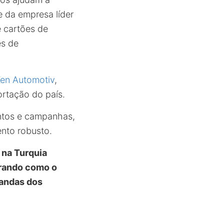
 da empresa líder
e cartões de
es de
en Automotiv
,
ortação do país.
ontos e campanhas,
nto robusto.
 na Turquia
trando como o
andas dos