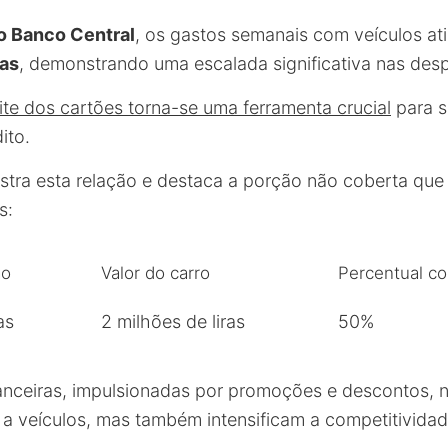
o Banco Central
, os gastos semanais com veículos a
ras
, demonstrando uma escalada significativa nas desp
mite dos cartões torna-se uma ferramenta crucial
para s
ito.
ustra esta relação e destaca a porção não coberta que
s:
ão
Valor do carro
Percentual co
as
2 milhões de liras
50%
nanceiras, impulsionadas por promoções e descontos,
o a veículos, mas também intensificam a competitivid