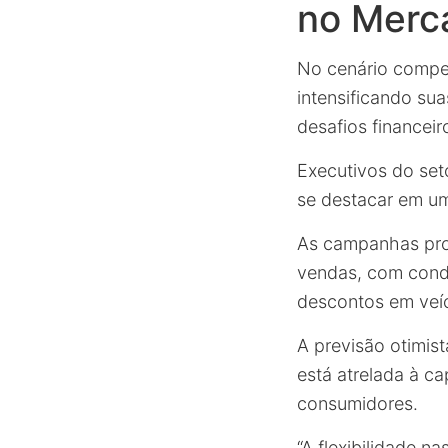
no Merc
No cenário compet
intensificando su
desafios financeir
Executivos do set
se destacar em um
As campanhas prom
vendas, com condi
descontos em veíc
A previsão otimis
está atrelada à c
consumidores.
“A flexibilidade 