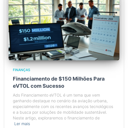
FINANÇAS
Financiamento de $150 Milhões Para
eVTOL com Sucesso
Ads Financiamento eVTOL é um tema que vem
ganhando destaque no cenário da aviação urbana,
especialmente com os recentes avanços tecnológicos
e a busca por soluções de mobilidade sustentável.
Neste artigo, exploraremos o financiamento de
Ler mais