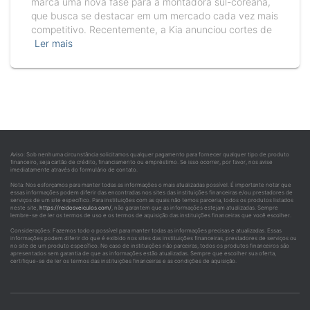
marca uma nova fase para a montadora sul-coreana,
que busca se destacar em um mercado cada vez mais
competitivo. Recentemente, a Kia anunciou cortes de
Ler mais
Aviso: Sob nenhuma circunstância solicitamos qualquer pagamento para fornecer qualquer tipo de produto
financeiro, seja cartão de crédito, financiamento ou empréstimo. Se isso ocorrer, por favor, nos avise
imediatamente através do formulário de contato.
Nota: Nos esforçamos para manter todas as informações o mais atualizadas possível. É importante notar que
essas informações podem diferir das encontradas nos sites das instituições financeiras e/ou prestadores de
serviços de um site específico. Para instituições com as quais não temos parceria, todos os produtos listados
neste site,
https://reidosveiculos.com/
, não garantem que as informações estejam atualizadas. Sempre
lembre-se de ler os termos de uso e os termos de aquisição das instituições financeiras que você escolher.
Considerações: Fazemos todo o possível para manter todas as informações precisas e atualizadas. Essas
informações podem diferir do que é exibido nos sites das instituições financeiras, prestadores de serviços ou
no site de um produto específico. No caso de instituições não parceiras, todos os produtos financeiros são
apresentados sem garantia de que as informações estão atualizadas. Sempre que escolher sua oferta,
certifique-se de ler os termos das instituições financeiras e as condições de aquisição.