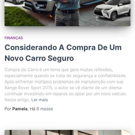
FINANÇAS
Considerando A Compra De Um
Novo Carro Seguro
Compra de Carro é um tema que gera muitas reflexões,
especialmente quando se trata de segurança e confiabilidade.
Após enfrentar múltiplos problemas de manutenção com sua
Range Rover Sport 2015, o autor se vê diante de um dilema:
continuar investindo em reparos ou optar por um novo veículo.
Neste artigo,
Ler mais
Por
Pamela
, Há
8 meses