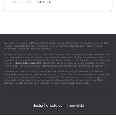
passo a passo
Ler mais
Aviso: Sob nenhuma circunstância solicitamos qualquer pagamento para fornecer qualquer tipo de produto
financeiro, seja cartão de crédito, financiamento ou empréstimo. Se isso ocorrer, por favor, nos avise
imediatamente através do formulário de contato.
Nota: Nos esforçamos para manter todas as informações o mais atualizadas possível. É importante notar que
essas informações podem diferir das encontradas nos sites das instituições financeiras e/ou prestadores de
serviços de um site específico. Para instituições com as quais não temos parceria, todos os produtos listados
neste site,
https://reidosveiculos.com/
, não garantem que as informações estejam atualizadas. Sempre
lembre-se de ler os termos de uso e os termos de aquisição das instituições financeiras que você escolher.
Considerações: Fazemos todo o possível para manter todas as informações precisas e atualizadas. Essas
informações podem diferir do que é exibido nos sites das instituições financeiras, prestadores de serviços ou
no site de um produto específico. No caso de instituições não parceiras, todos os produtos financeiros são
apresentados sem garantia de que as informações estão atualizadas. Sempre que escolher sua oferta,
certifique-se de ler os termos das instituições financeiras e as condições de aquisição.
Hestia | Criado com
ThemeIsle