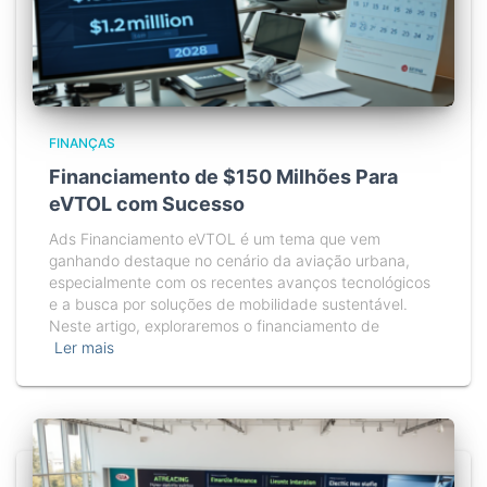
FINANÇAS
Financiamento de $150 Milhões Para
eVTOL com Sucesso
Ads Financiamento eVTOL é um tema que vem
ganhando destaque no cenário da aviação urbana,
especialmente com os recentes avanços tecnológicos
e a busca por soluções de mobilidade sustentável.
Neste artigo, exploraremos o financiamento de
Ler mais