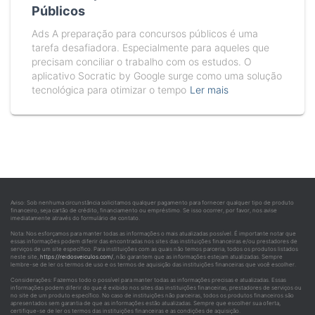
Públicos
Ads A preparação para concursos públicos é uma
tarefa desafiadora. Especialmente para aqueles que
precisam conciliar o trabalho com os estudos. O
aplicativo Socratic by Google surge como uma solução
tecnológica para otimizar o tempo
Ler mais
Aviso: Sob nenhuma circunstância solicitamos qualquer pagamento para fornecer qualquer tipo de produto
financeiro, seja cartão de crédito, financiamento ou empréstimo. Se isso ocorrer, por favor, nos avise
imediatamente através do formulário de contato.
Nota: Nos esforçamos para manter todas as informações o mais atualizadas possível. É importante notar que
essas informações podem diferir das encontradas nos sites das instituições financeiras e/ou prestadores de
serviços de um site específico. Para instituições com as quais não temos parceria, todos os produtos listados
neste site,
https://reidosveiculos.com/
, não garantem que as informações estejam atualizadas. Sempre
lembre-se de ler os termos de uso e os termos de aquisição das instituições financeiras que você escolher.
Considerações: Fazemos todo o possível para manter todas as informações precisas e atualizadas. Essas
informações podem diferir do que é exibido nos sites das instituições financeiras, prestadores de serviços ou
no site de um produto específico. No caso de instituições não parceiras, todos os produtos financeiros são
apresentados sem garantia de que as informações estão atualizadas. Sempre que escolher sua oferta,
certifique-se de ler os termos das instituições financeiras e as condições de aquisição.