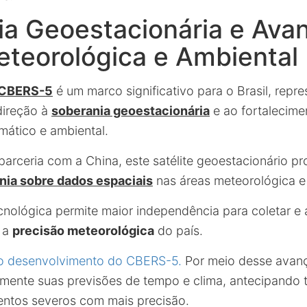
ia Geoestacionária e Ava
eteorológica e Ambiental
CBERS-5
é um marco significativo para o Brasil, rep
direção à
soberania geoestacionária
e ao fortalecime
mático e ambiental.
arceria com a China, este satélite geoestacionário p
nia sobre dados espaciais
nas áreas meteorológica e
cnológica permite maior independência para coletar e 
o a
precisão meteorológica
do país.
 o desenvolvimento do CBERS-5.
Por meio desse avanç
amente suas previsões de tempo e clima, antecipando
entos severos com mais precisão.