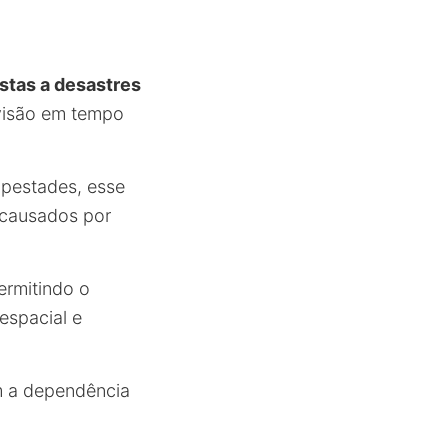
stas a desastres
visão em tempo
mpestades, esse
 causados por
permitindo o
espacial e
m a dependência