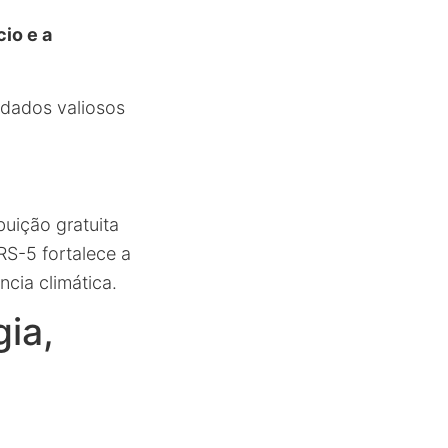
io e a
 dados valiosos
buição gratuita
RS-5 fortalece a
cia climática.
ia,
.