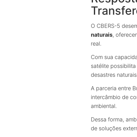
Transfer
O CBERS-5 desem
naturais
, oferec
real.
Com sua capacidad
satélite possibil
desastres naturais
A parceria entre B
intercâmbio de co
ambiental.
Dessa forma, amb
de soluções exter