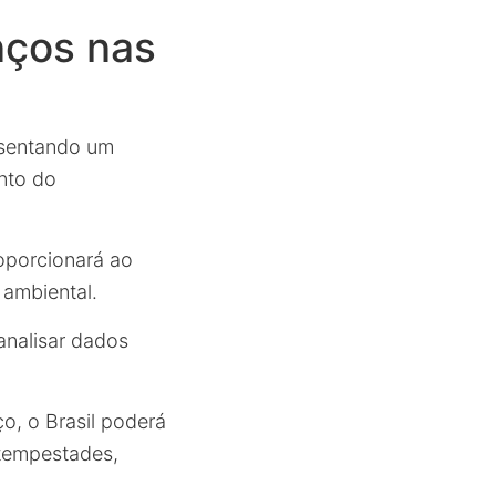
nços nas
resentando um
nto do
roporcionará ao
 ambiental.
analisar dados
o, o Brasil poderá
 tempestades,