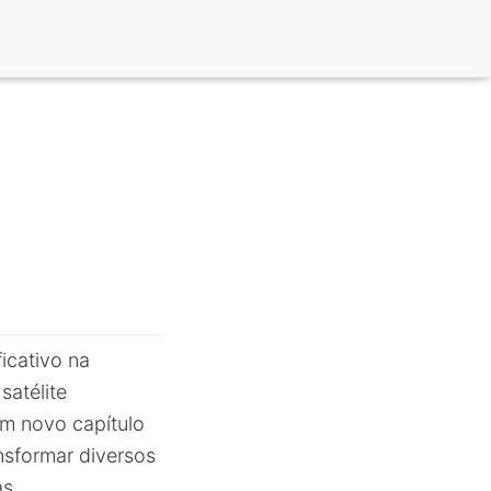
icativo na
satélite
um novo capítulo
nsformar diversos
as.