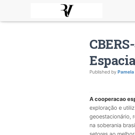
CBERS-
Espacia
Published by
Pamela
A cooperacao esp
exploração e util
geoestacionário, 
na soberania bras
setores ao melhor