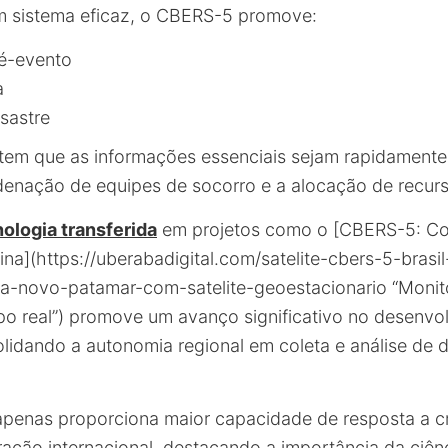
 sistema eficaz, o CBERS-5 promove:
é-evento
a
sastre
tem que as informações essenciais sejam rapidamente 
rdenação de equipes de socorro e a alocação de recur
ologia transferida
em projetos como o [CBERS-5: C
ina](https://uberabadigital.com/satelite-cbers-5-bras
-a-novo-patamar-com-satelite-geoestacionario “Moni
o real”) promove um avanço significativo no desenvo
olidando a autonomia regional em coleta e análise de 
 apenas proporciona maior capacidade de resposta a 
ração internacional, destacando a importância da ciên