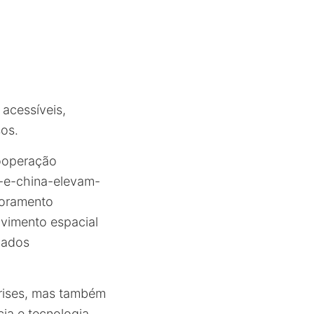
acessíveis,
sos.
ooperação
il-e-china-elevam-
toramento
lvimento espacial
dados
crises, mas também
cia e tecnologia