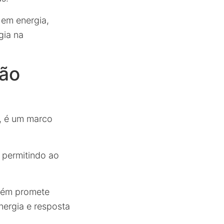
 em energia,
gia na
ão
a, é um marco
 permitindo ao
mbém promete
nergia e resposta