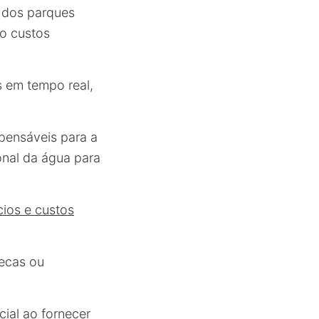
dos parques
do custos
 em tempo real,
pensáveis para a
onal da água para
cios e custos
secas ou
ial ao fornecer