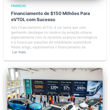
FINANÇAS
Financiamento de $150 Milhões Para
eVTOL com Sucesso
Ads Financiamento eVTOL é um tema que vem
ganhando destaque no cenário da aviação urbana,
especialmente com os recentes avanços tecnológicos
e a busca por soluções de mobilidade sustentável.
Neste artigo, exploraremos o financiamento de
Ler mais