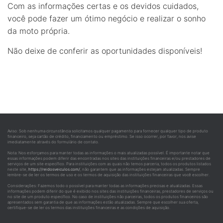
Com as informações certas e os devidos cuidados,
você pode fazer um ótimo negócio e realizar o sonho
da moto própria.
Não deixe de conferir as oportunidades disponíveis!
Aviso: Sob nenhuma circunstância solicitamos qualquer pagamento para fornecer qualquer tipo de produto
financeiro, seja cartão de crédito, financiamento ou empréstimo. Se isso ocorrer, por favor, nos avise
imediatamente através do formulário de contato.
Nota: Nos esforçamos para manter todas as informações o mais atualizadas possível. É importante notar que
essas informações podem diferir das encontradas nos sites das instituições financeiras e/ou prestadores de
serviços de um site específico. Para instituições com as quais não temos parceria, todos os produtos listados
neste site,
https://reidosveiculos.com/
, não garantem que as informações estejam atualizadas. Sempre
lembre-se de ler os termos de uso e os termos de aquisição das instituições financeiras que você escolher.
Considerações: Fazemos todo o possível para manter todas as informações precisas e atualizadas. Essas
informações podem diferir do que é exibido nos sites das instituições financeiras, prestadores de serviços ou
no site de um produto específico. No caso de instituições não parceiras, todos os produtos financeiros são
apresentados sem garantia de que as informações estão atualizadas. Sempre que escolher sua oferta,
certifique-se de ler os termos das instituições financeiras e as condições de aquisição.