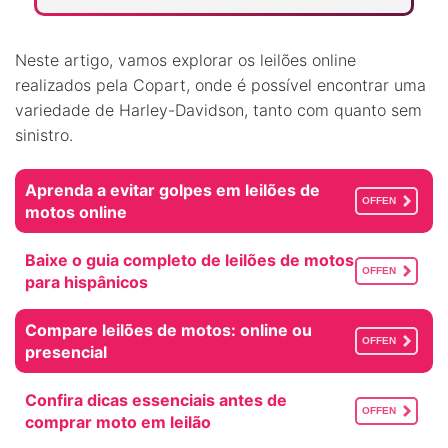
Neste artigo, vamos explorar os leilões online
realizados pela Copart, onde é possível encontrar uma
variedade de Harley-Davidson, tanto com quanto sem
sinistro.
Aprenda a evitar golpes em leilões de
OFFEN
motos online
Baixe o guia completo de leilões de motos
OFFEN
para hispânicos
Compare leilões de motos: online ou
OFFEN
presencial
Confira dicas essenciais antes de
OFFEN
comprar moto em leilão