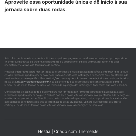
Aproveite essa oportunidade única e dê início à sua
jornada sobre duas rodas.
Aviso: Sob nenhuma circunstância solicitamos qualquer pagamento para fornecer qualquer tipo de produto
financeiro, seja cartão de crédito, financiamento ou empréstimo. Se isso ocorrer, por favor, nos avise
imediatamente através do formulário de contato.
Nota: Nos esforçamos para manter todas as informações o mais atualizadas possível. É importante notar que
essas informações podem diferir das encontradas nos sites das instituições financeiras e/ou prestadores de
serviços de um site específico. Para instituições com as quais não temos parceria, todos os produtos listados
neste site,
https://reidosveiculos.com/
, não garantem que as informações estejam atualizadas. Sempre
lembre-se de ler os termos de uso e os termos de aquisição das instituições financeiras que você escolher.
Considerações: Fazemos todo o possível para manter todas as informações precisas e atualizadas. Essas
informações podem diferir do que é exibido nos sites das instituições financeiras, prestadores de serviços ou
no site de um produto específico. No caso de instituições não parceiras, todos os produtos financeiros são
apresentados sem garantia de que as informações estão atualizadas. Sempre que escolher sua oferta,
certifique-se de ler os termos das instituições financeiras e as condições de aquisição.
Hestia | Criado com
ThemeIsle