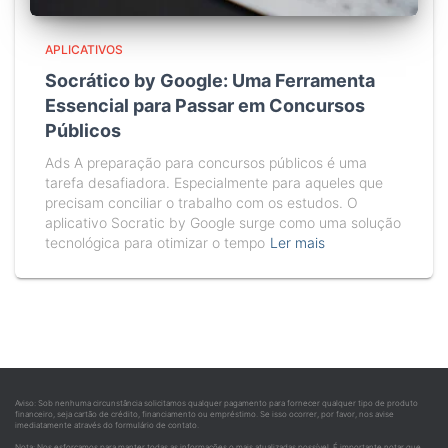
APLICATIVOS
Socrático by Google: Uma Ferramenta
Essencial para Passar em Concursos
Públicos
Ads A preparação para concursos públicos é uma
tarefa desafiadora. Especialmente para aqueles que
precisam conciliar o trabalho com os estudos. O
aplicativo Socratic by Google surge como uma solução
tecnológica para otimizar o tempo
Ler mais
Aviso: Sob nenhuma circunstância solicitamos qualquer pagamento para fornecer qualquer tipo de produto
financeiro, seja cartão de crédito, financiamento ou empréstimo. Se isso ocorrer, por favor, nos avise
imediatamente através do formulário de contato.
Nota: Nos esforçamos para manter todas as informações o mais atualizadas possível. É importante notar que