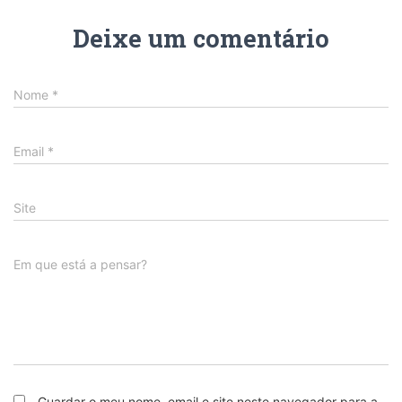
Deixe um comentário
Nome
*
Email
*
Site
Em que está a pensar?
Guardar o meu nome, email e site neste navegador para a