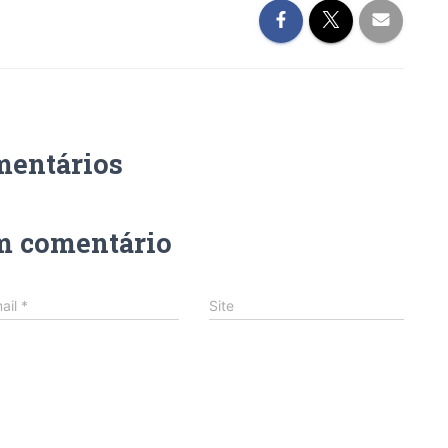
mentários
m comentário
ail
*
Site