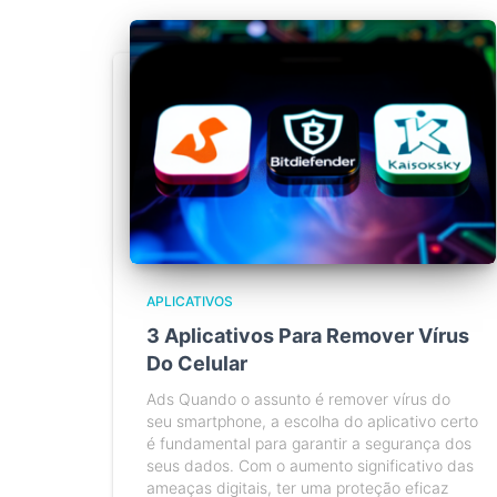
APLICATIVOS
3 Aplicativos Para Remover Vírus
Do Celular
Ads Quando o assunto é remover vírus do
seu smartphone, a escolha do aplicativo certo
é fundamental para garantir a segurança dos
seus dados. Com o aumento significativo das
ameaças digitais, ter uma proteção eficaz