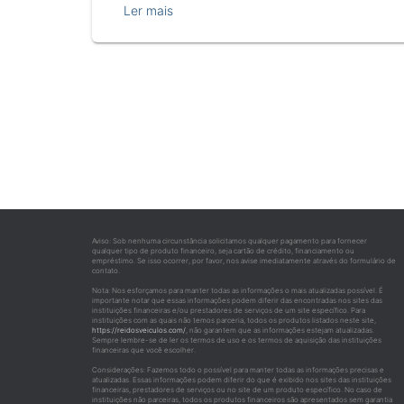
Ler mais
Aviso: Sob nenhuma circunstância solicitamos qualquer pagamento para fornecer
qualquer tipo de produto financeiro, seja cartão de crédito, financiamento ou
empréstimo. Se isso ocorrer, por favor, nos avise imediatamente através do formulário de
contato.
Nota: Nos esforçamos para manter todas as informações o mais atualizadas possível. É
importante notar que essas informações podem diferir das encontradas nos sites das
instituições financeiras e/ou prestadores de serviços de um site específico. Para
instituições com as quais não temos parceria, todos os produtos listados neste site,
https://reidosveiculos.com/
, não garantem que as informações estejam atualizadas.
Sempre lembre-se de ler os termos de uso e os termos de aquisição das instituições
financeiras que você escolher.
Considerações: Fazemos todo o possível para manter todas as informações precisas e
atualizadas. Essas informações podem diferir do que é exibido nos sites das instituições
financeiras, prestadores de serviços ou no site de um produto específico. No caso de
instituições não parceiras, todos os produtos financeiros são apresentados sem garantia