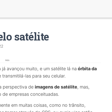
lo satélite
22
Ads
a já avançou muito, e um satélite lá na
órbita da
transmitilá-las para seu celular.
a perspectiva de
imagens de satélite
, mas,
ndo de empresas conceituadas.
mente em muitas coisas, como no trânsito,