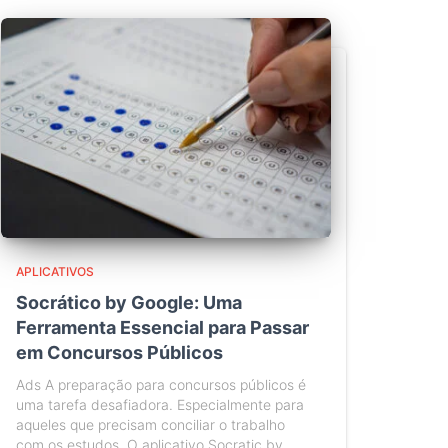
APLICATIVOS
Socrático by Google: Uma
Ferramenta Essencial para Passar
em Concursos Públicos
Ads A preparação para concursos públicos é
uma tarefa desafiadora. Especialmente para
aqueles que precisam conciliar o trabalho
com os estudos. O aplicativo Socratic by