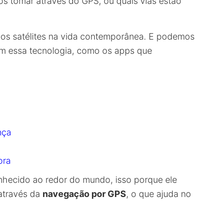
s tomar através do GPS, ou quais vias estão
 dos satélites na vida contemporânea. E podemos
zam essa tecnologia, como os apps que
nça
ora
hecido ao redor do mundo, isso porque ele
 através da
navegação por GPS
, o que ajuda no