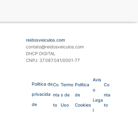
reidosveiculos.com
contato@reidosveiculos.com
DHCP DIGITAL
CNPJ: 37.087.041/0001-77
Avis
Política de
Co
Termo
Política
Co
o
privacida
nta
s de
de
nta
Lega
de
to
Uso
Cookies
to
l