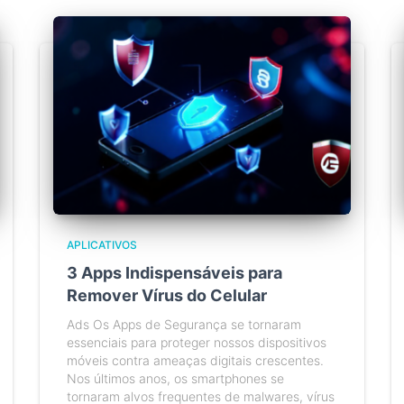
APLICATIVOS
3 Apps Indispensáveis para
Remover Vírus do Celular
Ads Os Apps de Segurança se tornaram
essenciais para proteger nossos dispositivos
móveis contra ameaças digitais crescentes.
Nos últimos anos, os smartphones se
tornaram alvos frequentes de malwares, vírus