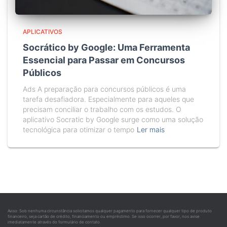
APLICATIVOS
Socrático by Google: Uma Ferramenta
Essencial para Passar em Concursos
Públicos
Ads A preparação para concursos públicos é uma
tarefa desafiadora. Especialmente para aqueles que
precisam conciliar o trabalho com os estudos. O
aplicativo Socratic by Google surge como uma solução
tecnológica para otimizar o tempo
Ler mais
Aviso: Sob nenhuma circunstância solicitamos qualquer pagamento para fornecer qualquer tipo de produto
financeiro, seja cartão de crédito, financiamento ou empréstimo. Se isso ocorrer, por favor, nos avise
imediatamente através do formulário de contato.