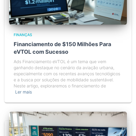
FINANÇAS
Financiamento de $150 Milhões Para
eVTOL com Sucesso
Ads Financiamento eVTOL é um tema que vem
ganhando destaque no cenário da aviação urbana,
especialmente com os recentes avanços tecnológicos
e a busca por soluções de mobilidade sustentável.
Neste artigo, exploraremos o financiamento de
Ler mais