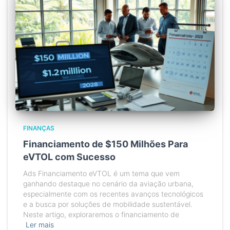
FINANÇAS
Financiamento de $150 Milhões Para
eVTOL com Sucesso
Ads Financiamento eVTOL é um tema que vem
ganhando destaque no cenário da aviação urbana,
especialmente com os recentes avanços tecnológicos
e a busca por soluções de mobilidade sustentável.
Neste artigo, exploraremos o financiamento de
Ler mais