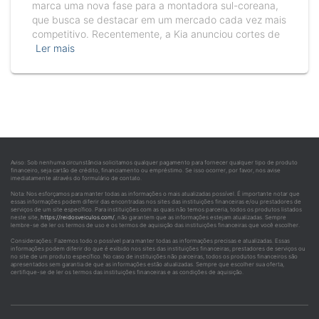
marca uma nova fase para a montadora sul-coreana,
que busca se destacar em um mercado cada vez mais
competitivo. Recentemente, a Kia anunciou cortes de
Ler mais
Aviso: Sob nenhuma circunstância solicitamos qualquer pagamento para fornecer qualquer tipo de produto
financeiro, seja cartão de crédito, financiamento ou empréstimo. Se isso ocorrer, por favor, nos avise
imediatamente através do formulário de contato.
Nota: Nos esforçamos para manter todas as informações o mais atualizadas possível. É importante notar que
essas informações podem diferir das encontradas nos sites das instituições financeiras e/ou prestadores de
serviços de um site específico. Para instituições com as quais não temos parceria, todos os produtos listados
neste site,
https://reidosveiculos.com/
, não garantem que as informações estejam atualizadas. Sempre
lembre-se de ler os termos de uso e os termos de aquisição das instituições financeiras que você escolher.
Considerações: Fazemos todo o possível para manter todas as informações precisas e atualizadas. Essas
informações podem diferir do que é exibido nos sites das instituições financeiras, prestadores de serviços ou
no site de um produto específico. No caso de instituições não parceiras, todos os produtos financeiros são
apresentados sem garantia de que as informações estão atualizadas. Sempre que escolher sua oferta,
certifique-se de ler os termos das instituições financeiras e as condições de aquisição.