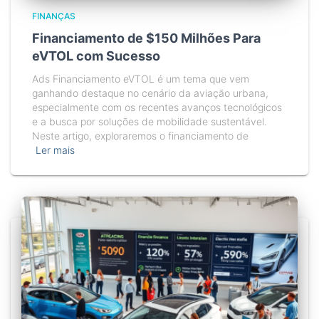
FINANÇAS
Financiamento de $150 Milhões Para
eVTOL com Sucesso
Ads Financiamento eVTOL é um tema que vem
ganhando destaque no cenário da aviação urbana,
especialmente com os recentes avanços tecnológicos
e a busca por soluções de mobilidade sustentável.
Neste artigo, exploraremos o financiamento de
Ler mais