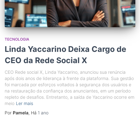
TECNOLOGIA
Linda Yaccarino Deixa Cargo de
CEO da Rede Social X
CEO Rede social X, Linda Yaccarino, anunciou sua renúncia
após dois anos de liderança à frente da plataforma. Sua gestão
foi marcada por esforços voltados à segurança dos usuários e
na restauração da confiança dos anunciantes, em um período
repleto de desafios. Entretanto, a saída de Yaccarino ocorre em
meio
Ler mais
Por
Pamela
, Há
1 ano