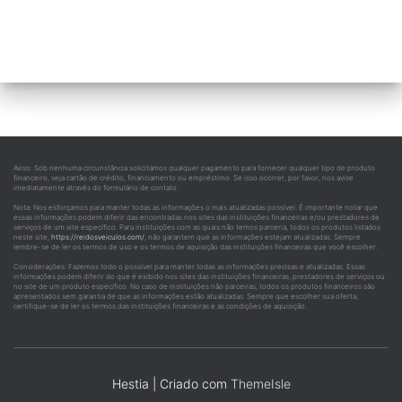
Aviso: Sob nenhuma circunstância solicitamos qualquer pagamento para fornecer qualquer tipo de produto
financeiro, seja cartão de crédito, financiamento ou empréstimo. Se isso ocorrer, por favor, nos avise
imediatamente através do formulário de contato.
Nota: Nos esforçamos para manter todas as informações o mais atualizadas possível. É importante notar que
essas informações podem diferir das encontradas nos sites das instituições financeiras e/ou prestadores de
serviços de um site específico. Para instituições com as quais não temos parceria, todos os produtos listados
neste site,
https://reidosveiculos.com/
, não garantem que as informações estejam atualizadas. Sempre
lembre-se de ler os termos de uso e os termos de aquisição das instituições financeiras que você escolher.
Considerações: Fazemos todo o possível para manter todas as informações precisas e atualizadas. Essas
informações podem diferir do que é exibido nos sites das instituições financeiras, prestadores de serviços ou
no site de um produto específico. No caso de instituições não parceiras, todos os produtos financeiros são
apresentados sem garantia de que as informações estão atualizadas. Sempre que escolher sua oferta,
certifique-se de ler os termos das instituições financeiras e as condições de aquisição.
Hestia | Criado com
ThemeIsle