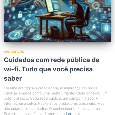
APLICATIVOS
Cuidados com rede pública de
wi-fi. Tudo que você precisa
saber
Em uma era digital avassaladora, a segurança em redes
públicas emerge como uma pauta urgente. Cada conexão, um
potencial risco. Cada rede pública, um campo minado. A
Internet, uma selva. Hackers, os predadores à espreita. Mas
não estamos desarmados. O conhecimento é nossa arma.
Primeiro, a consciência. Saber que o
Ler mais