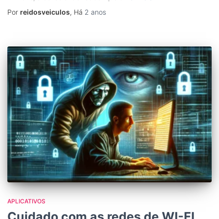
Por
reidosveiculos
, Há
2 anos
APLICATIVOS
Cuidado com as redes de WI-FI