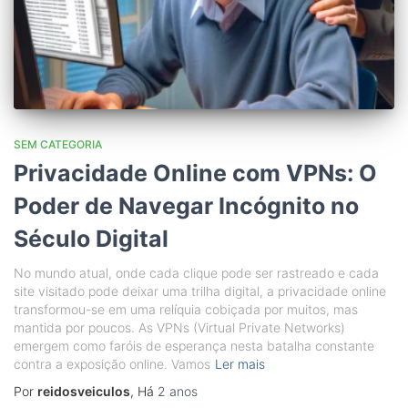
SEM CATEGORIA
Privacidade Online com VPNs: O
Poder de Navegar Incógnito no
Século Digital
No mundo atual, onde cada clique pode ser rastreado e cada
site visitado pode deixar uma trilha digital, a privacidade online
transformou-se em uma relíquia cobiçada por muitos, mas
mantida por poucos. As VPNs (Virtual Private Networks)
emergem como faróis de esperança nesta batalha constante
contra a exposição online. Vamos
Ler mais
Por
reidosveiculos
, Há
2 anos