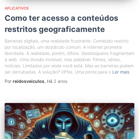
APLICATIVOS
Como ter acesso a conteúdos
restritos geograficamente
Barreiras digitais, uma realidade frustrante. Conteúdo restrito
por localização, um obstáculo comum. A Internet prometia
liberdade. A realidade, porém, difere. Geobloqueios fragmentam
a web. Uma divisão invisível, mas palpável. Filmes, séries,
notícias. Limitados por onde você está. Mas as barreiras podem
ser derrubadas. A solução? VPNs. Uma ponte para o
Ler mais
Por
reidosveiculos
, Há
2 anos