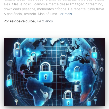
eles. Mas, e nós? Ficamos à mercê dessa limitação. Streaming,
downloads pesados, momentos críticos. De repente, tudo trava.
A paciência, testada. Mas há uma
Ler mais
Por
reidosveiculos
, Há
2 anos