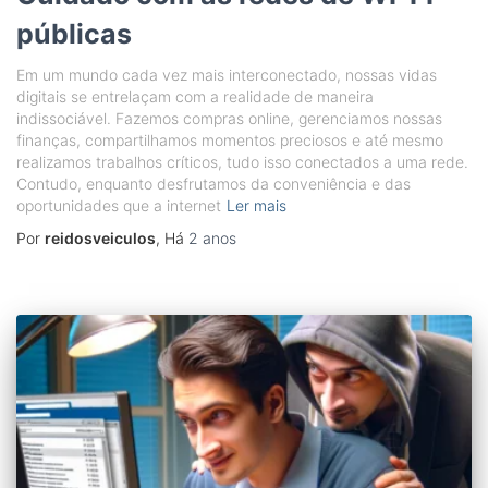
públicas
Em um mundo cada vez mais interconectado, nossas vidas
digitais se entrelaçam com a realidade de maneira
indissociável. Fazemos compras online, gerenciamos nossas
finanças, compartilhamos momentos preciosos e até mesmo
realizamos trabalhos críticos, tudo isso conectados a uma rede.
Contudo, enquanto desfrutamos da conveniência e das
oportunidades que a internet
Ler mais
Por
reidosveiculos
, Há
2 anos