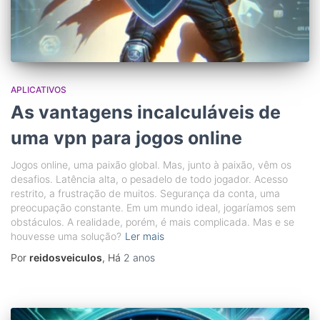
APLICATIVOS
As vantagens incalculáveis de
uma vpn para jogos online
Jogos online, uma paixão global. Mas, junto à paixão, vêm os
desafios. Latência alta, o pesadelo de todo jogador. Acesso
restrito, a frustração de muitos. Segurança da conta, uma
preocupação constante. Em um mundo ideal, jogaríamos sem
obstáculos. A realidade, porém, é mais complicada. Mas e se
houvesse uma solução?
Ler mais
Por
reidosveiculos
, Há
2 anos