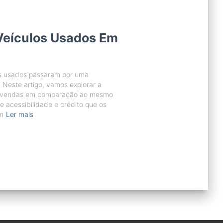
Veículos Usados Em
s usados passaram por uma
. Neste artigo, vamos explorar a
s vendas em comparação ao mesmo
e acessibilidade e crédito que os
m
Ler mais