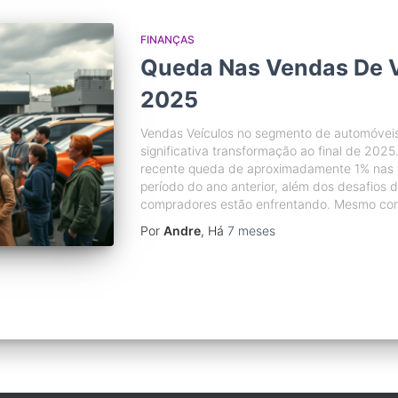
FINANÇAS
Queda Nas Vendas De 
2025
Vendas Veículos no segmento de automóvei
significativa transformação ao final de 2025
recente queda de aproximadamente 1% na
período do ano anterior, além dos desafios d
compradores estão enfrentando. Mesmo co
Por
Andre
, Há
7 meses