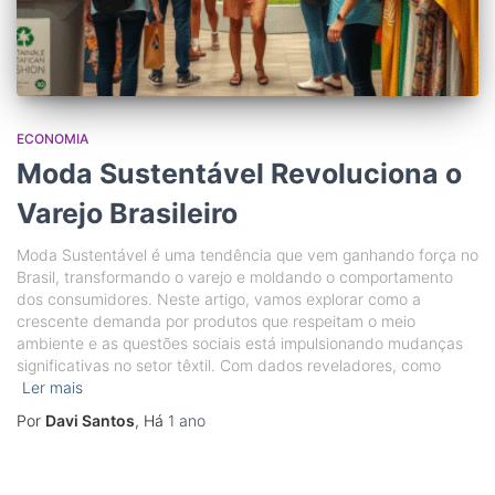
ECONOMIA
Moda Sustentável Revoluciona o
Varejo Brasileiro
Moda Sustentável é uma tendência que vem ganhando força no
Brasil, transformando o varejo e moldando o comportamento
dos consumidores. Neste artigo, vamos explorar como a
crescente demanda por produtos que respeitam o meio
ambiente e as questões sociais está impulsionando mudanças
significativas no setor têxtil. Com dados reveladores, como
Ler mais
Por
Davi Santos
, Há
1 ano