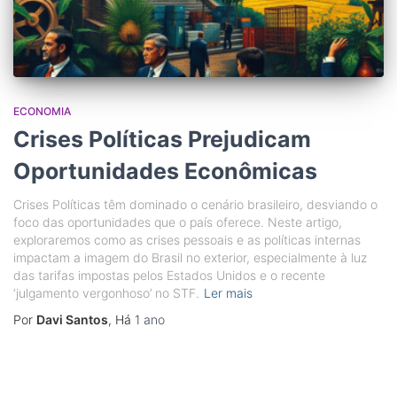
ECONOMIA
Crises Políticas Prejudicam
Oportunidades Econômicas
Crises Políticas têm dominado o cenário brasileiro, desviando o
foco das oportunidades que o país oferece. Neste artigo,
exploraremos como as crises pessoais e as políticas internas
impactam a imagem do Brasil no exterior, especialmente à luz
das tarifas impostas pelos Estados Unidos e o recente
‘julgamento vergonhoso’ no STF.
Ler mais
Por
Davi Santos
, Há
1 ano