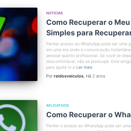
NOTICIAS
Como Recuperar o Meu
Simples para Recupera
Perder acesso ao WhatsApp pode ser uma g
em uma era onde a comunicação instantânea 
pessoal quanto profissional. Se você se dep
desconfortável, não se preocupe. Este artig
para ajudá-lo a
Ler mais
Por
reidosveiculos
, Há
2 anos
APLICATIVOS
Como Recuperar o What
Perder o acesso ao WhatsApp pode ser uma e