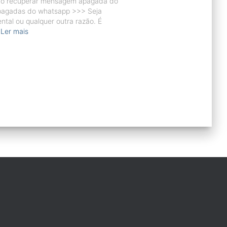
mo recuperar mensagem apagada do
pagadas do whatsapp >>> Seja
ntal ou qualquer outra razão. É
Ler mais