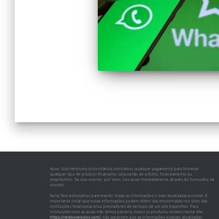
Aviso: Sob nenhuma circunstância solicitamos qualquer pagamento para fornecer
qualquer tipo de produto financeiro, seja cartão de crédito, financiamento ou
empréstimo. Se isso ocorrer, por favor, nos avise imediatamente através do formulário de
contato.
Nota: Nos esforçamos para manter todas as informações o mais atualizadas possível. É
importante notar que essas informações podem diferir das encontradas nos sites das
instituições financeiras e/ou prestadores de serviços de um site específico. Para
instituições com as quais não temos parceria, todos os produtos listados neste site,
https://reidosveiculos.com/
, não garantem que as informações estejam atualizadas.