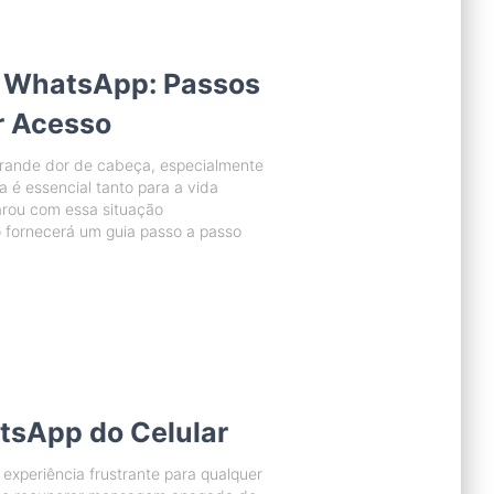
 WhatsApp: Passos
r Acesso
rande dor de cabeça, especialmente
é essencial tanto para a vida
arou com essa situação
o fornecerá um guia passo a passo
sApp do Celular
xperiência frustrante para qualquer