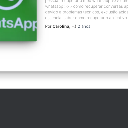
pessoa. recuperar o meu whatsapp >>> co
whatsapp >>> como recuperar conversas a
devido a problemas técnicos, exclusão acide
essencial saber como recuperar o aplicativo
Por
Carolina
, Há
2 anos