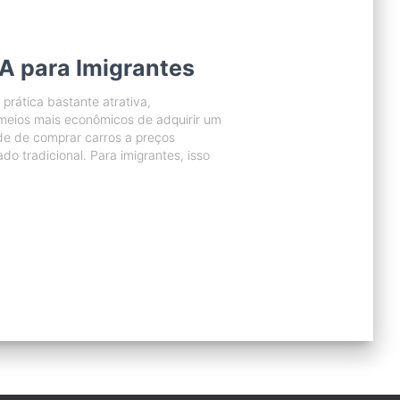
UA para Imigrantes
prática bastante atrativa,
meios mais econômicos de adquirir um
ade de comprar carros a preços
o tradicional. Para imigrantes, isso