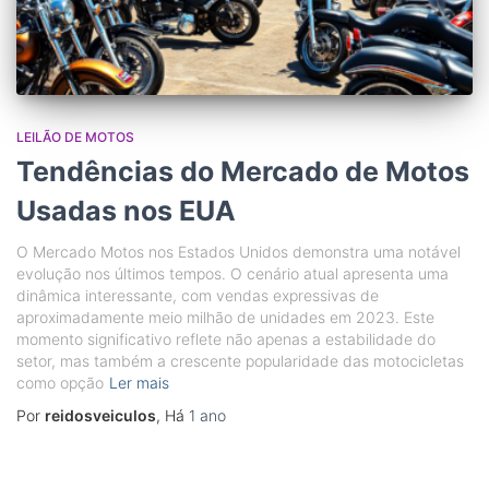
LEILÃO DE MOTOS
Tendências do Mercado de Motos
Usadas nos EUA
O Mercado Motos nos Estados Unidos demonstra uma notável
evolução nos últimos tempos. O cenário atual apresenta uma
dinâmica interessante, com vendas expressivas de
aproximadamente meio milhão de unidades em 2023. Este
momento significativo reflete não apenas a estabilidade do
setor, mas também a crescente popularidade das motocicletas
como opção
Ler mais
Por
reidosveiculos
, Há
1 ano