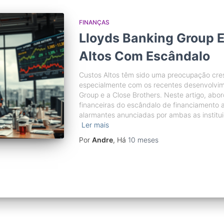
FINANÇAS
Lloyds Banking Group E
Altos Com Escândalo
Custos Altos têm sido uma preocupação cres
especialmente com os recentes desenvolvim
Group e a Close Brothers. Neste artigo, ab
financeiras do escândalo de financiamento a
alarmantes anunciadas por ambas as institui
Ler mais
Por
Andre
, Há
10 meses