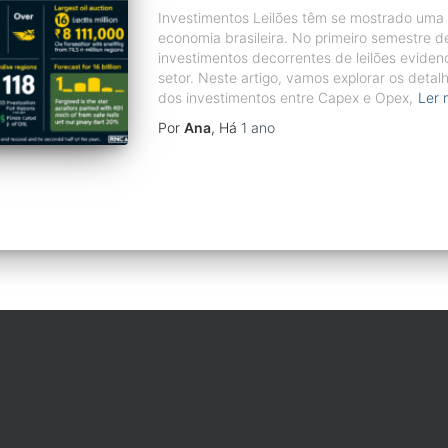
Investimentos Leilões têm se mostrado uma e
economia brasileira. No primeiro semestre
investimentos decorrentes de leilões eviden
setor. Neste artigo, vamos explorar os detal
dos investimentos entre Capex e Opex,
Ler 
Por
Ana
, Há
1 ano