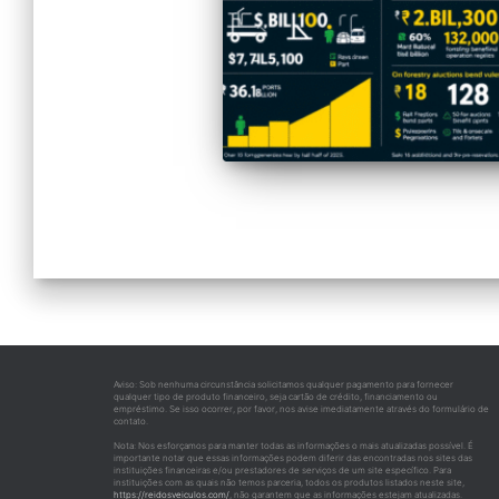
Aviso: Sob nenhuma circunstância solicitamos qualquer pagamento para fornecer
qualquer tipo de produto financeiro, seja cartão de crédito, financiamento ou
empréstimo. Se isso ocorrer, por favor, nos avise imediatamente através do formulário de
contato.
Nota: Nos esforçamos para manter todas as informações o mais atualizadas possível. É
importante notar que essas informações podem diferir das encontradas nos sites das
instituições financeiras e/ou prestadores de serviços de um site específico. Para
instituições com as quais não temos parceria, todos os produtos listados neste site,
https://reidosveiculos.com/
, não garantem que as informações estejam atualizadas.