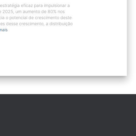
stratégia eficaz para impulsionar a
 de 2025, um aumento de 80% nos
cia o potencial de crescimento deste
hes desse crescimento, a distribuição
mais