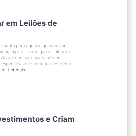
r em Leilões de
scinante para aqueles que desejam
 vamos explorar como ganhar dinheiro
 são apenas para os abastados.
 específicas que podem transformar
Além
Ler mais
vestimentos e Criam