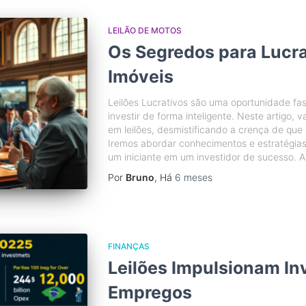
LEILÃO DE MOTOS
Os Segredos para Lucra
Imóveis
Leilões Lucrativos são uma oportunidade fa
investir de forma inteligente. Neste artigo,
em leilões, desmistificando a crença de que
Iremos abordar conhecimentos e estratégias
um iniciante em um investidor de sucesso. 
Por
Bruno
, Há
6 meses
FINANÇAS
Leilões Impulsionam In
Empregos