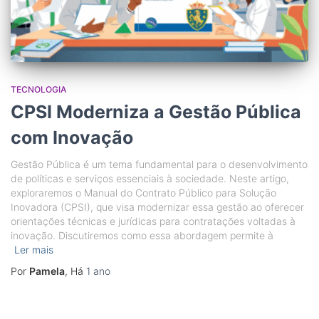
TECNOLOGIA
CPSI Moderniza a Gestão Pública
com Inovação
Gestão Pública é um tema fundamental para o desenvolvimento
de políticas e serviços essenciais à sociedade. Neste artigo,
exploraremos o Manual do Contrato Público para Solução
Inovadora (CPSI), que visa modernizar essa gestão ao oferecer
orientações técnicas e jurídicas para contratações voltadas à
inovação. Discutiremos como essa abordagem permite à
Ler mais
Por
Pamela
, Há
1 ano