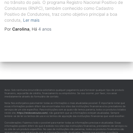
no trânsito do país. O programa Registro Nacional Positivo de
Condutores (RNPC), também conhecido como Cadastro
Positivo de Condutores, traz como objetivo principal a boa
conduta,
Ler mais
Por
Carolina
, Há
4 anos
Aviso: Sob nenhuma circunstância solicitamos qualquer pagamento para fornecer qualquer tipo de produto
financeiro, seja cartão de crédito, financiamento ou empréstimo. Se isso ocorrer, por favor, nos avise
imediatamente através do formulário de contato.
Nota: Nos esforçamos para manter todas as informações o mais atualizadas possível. É importante notar que
essas informações podem diferir das encontradas nos sites das instituições financeiras e/ou prestadores de
serviços de um site específico. Para instituições com as quais não temos parceria, todos os produtos listados
neste site,
https://reidosveiculos.com/
, não garantem que as informações estejam atualizadas. Sempre
lembre-se de ler os termos de uso e os termos de aquisição das instituições financeiras que você escolher.
Considerações: Fazemos todo o possível para manter todas as informações precisas e atualizadas. Essas
informações podem diferir do que é exibido nos sites das instituições financeiras, prestadores de serviços ou
no site de um produto específico. No caso de instituições não parceiras, todos os produtos financeiros são
apresentados sem garantia de que as informações estão atualizadas. Sempre que escolher sua oferta,