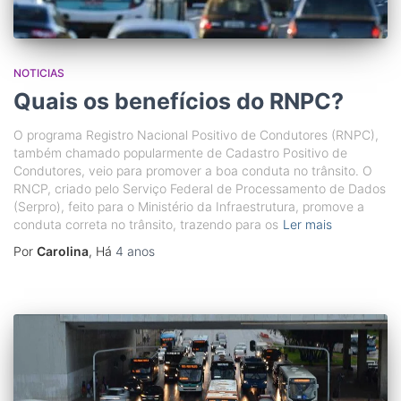
NOTICIAS
Quais os benefícios do RNPC?
O programa Registro Nacional Positivo de Condutores (RNPC),
também chamado popularmente de Cadastro Positivo de
Condutores, veio para promover a boa conduta no trânsito. O
RNCP, criado pelo Serviço Federal de Processamento de Dados
(Serpro), feito para o Ministério da Infraestrutura, promove a
conduta correta no trânsito, trazendo para os
Ler mais
Por
Carolina
, Há
4 anos