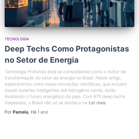
TECNOLOGIA
Deep Techs Como Protagonistas
no Setor de Energia
Tecnologia Profunda está se consolidando como o motor de
transformação do setor de energia no Brasil. Neste artigo,
exploraremos como essas inovações científicas, que incluem
desde baterias inteligentes até hidrogênio verde, estão
moldando o futuro energético do país. Com 875 deep techs
mapeadas, o Brasil não só se destaca na
Ler mais
Por
Pamela
, Há
1 ano