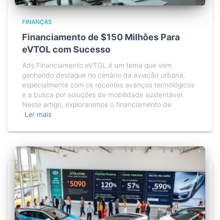
FINANÇAS
Financiamento de $150 Milhões Para
eVTOL com Sucesso
Ads Financiamento eVTOL é um tema que vem
ganhando destaque no cenário da aviação urbana,
especialmente com os recentes avanços tecnológicos
e a busca por soluções de mobilidade sustentável.
Neste artigo, exploraremos o financiamento de
Ler mais