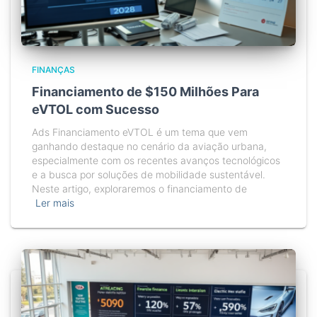
FINANÇAS
Financiamento de $150 Milhões Para
eVTOL com Sucesso
Ads Financiamento eVTOL é um tema que vem
ganhando destaque no cenário da aviação urbana,
especialmente com os recentes avanços tecnológicos
e a busca por soluções de mobilidade sustentável.
Neste artigo, exploraremos o financiamento de
Ler mais