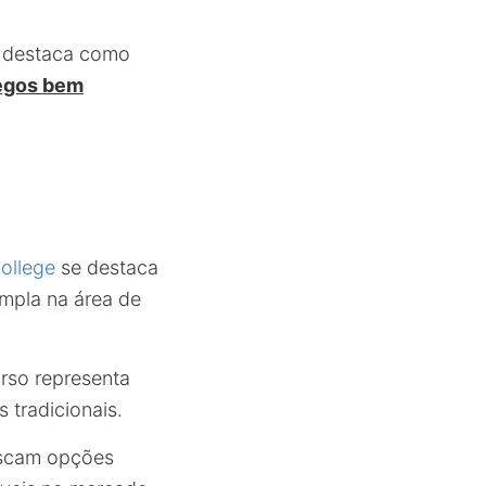
e destaca como
egos bem
ollege
se destaca
ampla na área de
urso representa
 tradicionais.
uscam opções