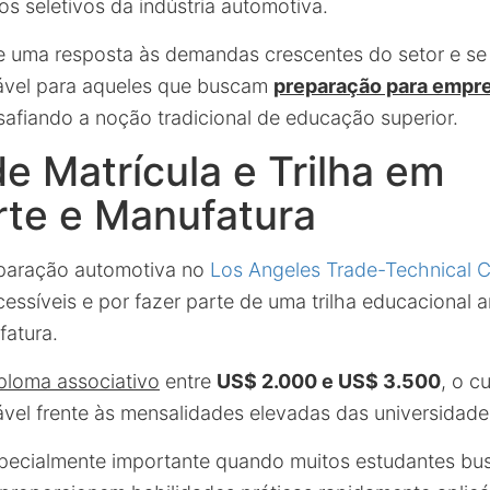
s seletivos da indústria automotiva.
e uma resposta às demandas crescentes do setor e s
iável para aqueles que buscam
preparação para empr
safiando a noção tradicional de educação superior.
e Matrícula e Trilha em
rte e Manufatura
paração automotiva no
Los Angeles Trade-Technical C
essíveis e por fazer parte de uma trilha educacional 
fatura.
ploma associativo
entre
US$ 2.000 e US$ 3.500
, o c
ável frente às mensalidades elevadas das universidades
specialmente importante quando muitos estudantes b