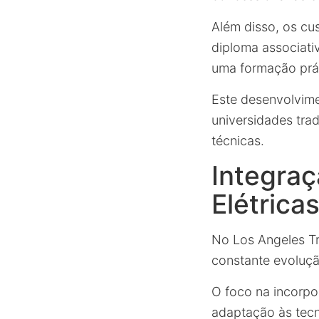
Além disso, os cu
diploma associati
uma formação prá
Este desenvolvime
universidades trad
técnicas.
Integraç
Elétrica
No Los Angeles Tr
constante evoluç
O foco na incorp
adaptação às tec