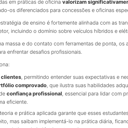
as em práticas de oficina
valorizam significativame
ndo-os diferenciados para concessões e oficinas espec
estratégia de ensino é fortemente alinhada com as tr
tor, incluindo o domínio sobre veículos híbridos e elét
a massa e do contato com ferramentas de ponta, os 
ra enfrentar desafios profissionais.
iona:
 clientes
, permitindo entender suas expectativas e ne
rtfólio comprovado
, que ilustra suas habilidades adqu
 de
confiança profissional
, essencial para lidar com 
a eficiente.
eoria e prática aplicada garante que esses estudante
to, mas saibam implementá-lo na prática diária, fica