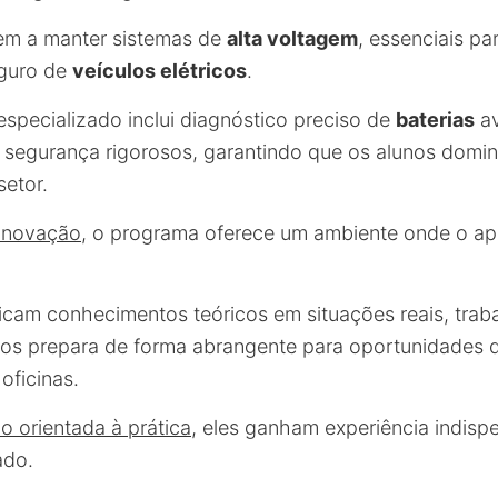
em a manter sistemas de
alta voltagem
, essenciais pa
guro de
veículos elétricos
.
especializado inclui diagnóstico preciso de
baterias
av
segurança rigorosos, garantindo que os alunos domin
setor.
inovação
, o programa oferece um ambiente onde o ap
icam conhecimentos teóricos em situações reais, tra
e os prepara de forma abrangente para oportunidades
oficinas.
o orientada à prática
, eles ganham experiência indisp
ado.