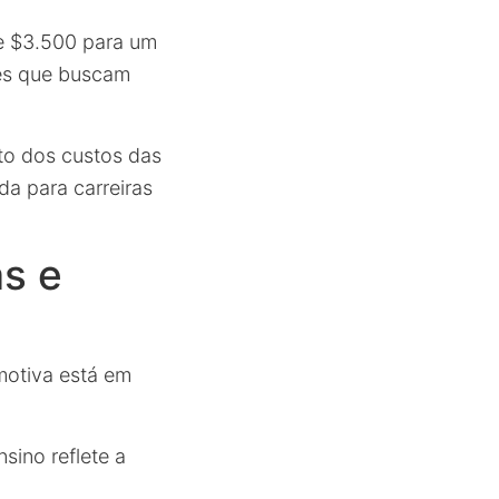
 e $3.500 para um
les que buscam
to dos custos das
da para carreiras
as e
motiva está em
sino reflete a