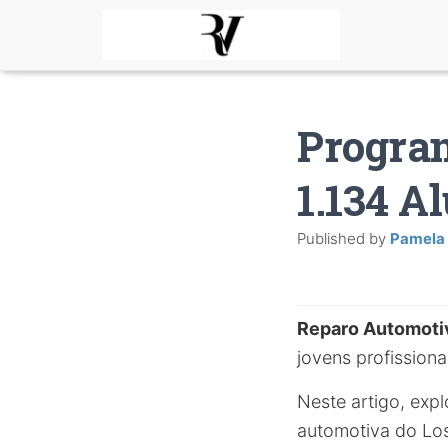
Program
1.134 A
Published by
Pamela
Reparo Automoti
jovens profissiona
Neste artigo, exp
automotiva do Los