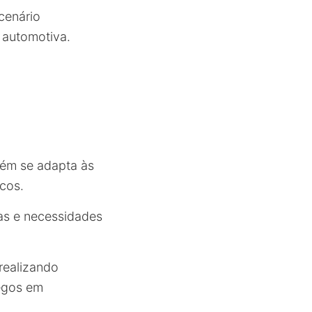
cenário
 automotiva.
ém se adapta às
icos.
ias e necessidades
 realizando
regos em