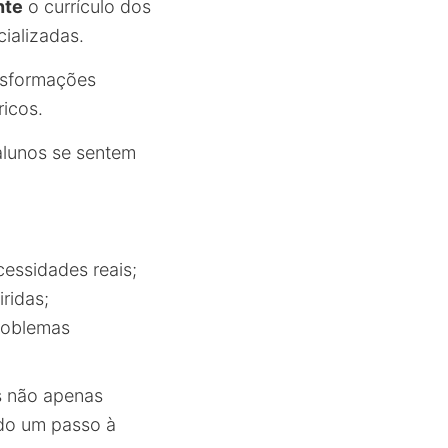
nte
o currículo dos
ializadas.
ansformações
ricos.
alunos se sentem
cessidades reais;
iridas;
problemas
s não apenas
ndo um passo à