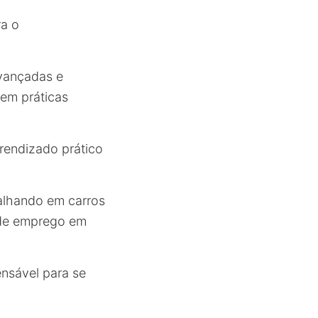
ra o
ançadas e
em práticas
rendizado prático
balhando em carros
 de emprego em
ensável para se