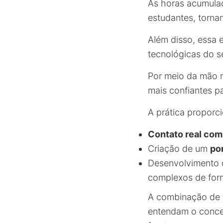
As horas acumulad
estudantes, torna
Além disso, essa 
tecnológicas do se
Por meio da mão n
mais confiantes pa
A prática proporc
Contato real com
Criação de um
po
Desenvolvimento
complexos de form
A combinação de t
entendam o concei