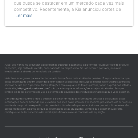
que busca se destacar em um mercado cada vez mais
competitivo. Recentemente, a Kia anunciou cortes de
Ler mais
Aviso: Sob nenhuma circunstância solicitamos qualquer pagamento para fornecer qualquer tipo de produto
financeiro, seja cartão de crédito, financiamento ou empréstimo. Se isso ocorrer, por favor, nos avise
imediatamente através do formulário de contato.
Nota: Nos esforçamos para manter todas as informações o mais atualizadas possível. É importante notar que
essas informações podem diferir das encontradas nos sites das instituições financeiras e/ou prestadores de
serviços de um site específico. Para instituições com as quais não temos parceria, todos os produtos listados
neste site,
https://reidosveiculos.com/
, não garantem que as informações estejam atualizadas. Sempre
lembre-se de ler os termos de uso e os termos de aquisição das instituições financeiras que você escolher.
Considerações: Fazemos todo o possível para manter todas as informações precisas e atualizadas. Essas
informações podem diferir do que é exibido nos sites das instituições financeiras, prestadores de serviços ou
no site de um produto específico. No caso de instituições não parceiras, todos os produtos financeiros são
apresentados sem garantia de que as informações estão atualizadas. Sempre que escolher sua oferta,
certifique-se de ler os termos das instituições financeiras e as condições de aquisição.