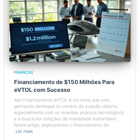
FINANÇAS
Financiamento de $150 Milhões Para
eVTOL com Sucesso
Ads Financiamento eVTOL é um tema que vem
ganhando destaque no cenário da aviação urbana,
especialmente com os recentes avanços tecnológicos
e a busca por soluções de mobilidade sustentável.
Neste artigo, exploraremos o financiamento de
Ler mais