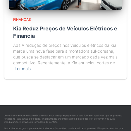
FINANÇAS
Kia Reduz Preços de Veículos Elétricos e
Financia
Ads A redução de preços nos veículos elétricos da Kia
marca uma nova fase para a montadora sul-coreana,
que busca se destacar em um mercado cada vez mais
competitivo. Recentemente, a Kia anunciou cortes de
Ler mais
Aviso: Sob nenhuma circunstância solicitamos qualquer pagamento para fornecer qualquer tipo de produto
financeiro, seja cartão de crédito, financiamento ou empréstimo. Se isso ocorrer, por favor, nos avise
imediatamente através do formulário de contato.
Nota: Nos esforçamos para manter todas as informações o mais atualizadas possível. É importante notar que