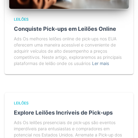
LEILÕES
Conquiste Pick-ups em Leilões Online
Ads Os melhores leilões online de pick-ups nos EUA
oferecem uma maneira acessível e conveniente de
adquirir veículos de alto desempenho a preços
competitivos. Neste artigo, exploraremos as principais
plataformas de leilão onde os usuários
Ler mais
LEILÕES
Explore Leilões Incríveis de Pick-ups
Ads Os leilões presenciais de pick-ups são eventos
imperdíveis para entusiastas e compradores em
potencial nos Estados Unidos. Arremate a Pick-up dos