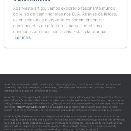
Ads Neste artigo, vamos explorar o fascinante mundo
do leilão de caminhonetes nos EUA. Através de leilões,
os entusiastas e compradores podem encontrar
caminhonetes de diferentes marcas, modelos e
condições a preços acessíveis. Estas plataformas
Ler mais
Aviso: Sob nenhuma circunstância solicitamos qualquer pagamento para fornecer qualquer tipo de produto
financeiro, seja cartão de crédito, financiamento ou empréstimo. Se isso ocorrer, por favor, nos avise
imediatamente através do formulário de contato.
Nota: Nos esforçamos para manter todas as informações o mais atualizadas possível. É importante notar que
essas informações podem diferir das encontradas nos sites das instituições financeiras e/ou prestadores de
serviços de um site específico. Para instituições com as quais não temos parceria, todos os produtos listados
neste site,
https://reidosveiculos.com/
, não garantem que as informações estejam atualizadas. Sempre
lembre-se de ler os termos de uso e os termos de aquisição das instituições financeiras que você escolher.
Considerações: Fazemos todo o possível para manter todas as informações precisas e atualizadas. Essas
informações podem diferir do que é exibido nos sites das instituições financeiras, prestadores de serviços ou
no site de um produto específico. No caso de instituições não parceiras, todos os produtos financeiros são
apresentados sem garantia de que as informações estão atualizadas. Sempre que escolher sua oferta,
certifique-se de ler os termos das instituições financeiras e as condições de aquisição.