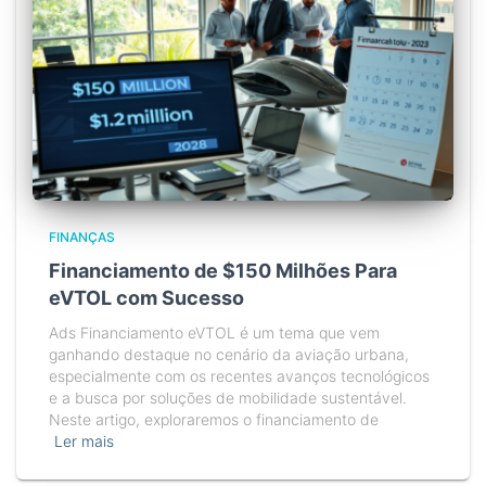
FINANÇAS
Financiamento de $150 Milhões Para
eVTOL com Sucesso
Ads Financiamento eVTOL é um tema que vem
ganhando destaque no cenário da aviação urbana,
especialmente com os recentes avanços tecnológicos
e a busca por soluções de mobilidade sustentável.
Neste artigo, exploraremos o financiamento de
Ler mais