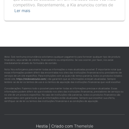
competitivo. Recentemente, a Kia anunciou cortes de
Ler mais
Aviso: Sob nenhuma circunstância solicitamos qualquer pagamento para fornecer qualquer tipo de produto
financeiro, seja cartão de crédito, financiamento ou empréstimo. Se isso ocorrer, por favor, nos avise
imediatamente através do formulário de contato.
Nota: Nos esforçamos para manter todas as informações o mais atualizadas possível. É importante notar que
essas informações podem diferir das encontradas nos sites das instituições financeiras e/ou prestadores de
serviços de um site específico. Para instituições com as quais não temos parceria, todos os produtos listados
neste site,
https://reidosveiculos.com/
, não garantem que as informações estejam atualizadas. Sempre
lembre-se de ler os termos de uso e os termos de aquisição das instituições financeiras que você escolher.
Considerações: Fazemos todo o possível para manter todas as informações precisas e atualizadas. Essas
informações podem diferir do que é exibido nos sites das instituições financeiras, prestadores de serviços ou
no site de um produto específico. No caso de instituições não parceiras, todos os produtos financeiros são
apresentados sem garantia de que as informações estão atualizadas. Sempre que escolher sua oferta,
certifique-se de ler os termos das instituições financeiras e as condições de aquisição.
Hestia | Criado com
ThemeIsle