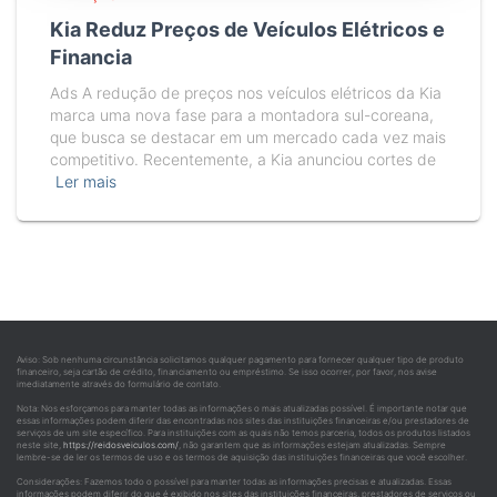
Kia Reduz Preços de Veículos Elétricos e
Financia
Ads A redução de preços nos veículos elétricos da Kia
marca uma nova fase para a montadora sul-coreana,
que busca se destacar em um mercado cada vez mais
competitivo. Recentemente, a Kia anunciou cortes de
Ler mais
Aviso: Sob nenhuma circunstância solicitamos qualquer pagamento para fornecer qualquer tipo de produto
financeiro, seja cartão de crédito, financiamento ou empréstimo. Se isso ocorrer, por favor, nos avise
imediatamente através do formulário de contato.
Nota: Nos esforçamos para manter todas as informações o mais atualizadas possível. É importante notar que
essas informações podem diferir das encontradas nos sites das instituições financeiras e/ou prestadores de
serviços de um site específico. Para instituições com as quais não temos parceria, todos os produtos listados
neste site,
https://reidosveiculos.com/
, não garantem que as informações estejam atualizadas. Sempre
lembre-se de ler os termos de uso e os termos de aquisição das instituições financeiras que você escolher.
Considerações: Fazemos todo o possível para manter todas as informações precisas e atualizadas. Essas
informações podem diferir do que é exibido nos sites das instituições financeiras, prestadores de serviços ou